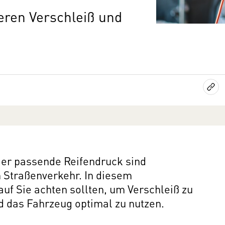
eren Verschleiß und
 der passende Reifendruck sind
mung
m Straßenverkehr. In diesem
auf Sie achten sollten, um Verschleiß zu
rnen Inhalt anzeigen. Dafür benötigen wir
nd das Fahrzeug optimal zu nutzen.
owser personenbezogene technische Daten zu
mit US-amerikanischen Anbietern austauscht.
EU-Datenschutzrecht angemessenen Schutzniveau