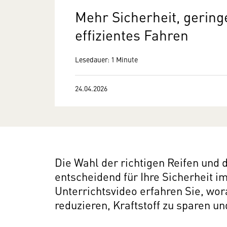
Mehr Sicherheit, gering
effizientes Fahren
Lesedauer: 1 Minute
24.04.2026
Die Wahl der richtigen Reifen und
Wir benötigen Ihre Zustim
entscheidend für Ihre Sicherheit i
Unterrichtsvideo erfahren Sie, wor
Hier würden wir Ihnen gerne einen exte
reduzieren, Kraftstoff zu sparen u
allerdings Ihre Zustimmung, da Ihr Br
Geräten und Nutzerverhalten mitunter 
Diese Daten unterliegen keinem dem 