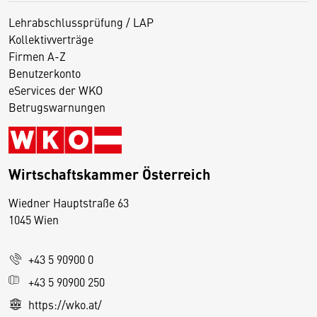
Lehrabschlussprüfung / LAP
Kollektivverträge
Firmen A-Z
Benutzerkonto
eServices der WKO
Betrugswarnungen
Wirtschaftskammer Österreich
Wiedner Hauptstraße 63
D
1045 Wien
i
e
+43 5 90900 0
s
e
+43 5 90900 250
S
https://wko.at/