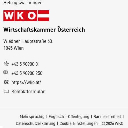
Betrugswarnungen
Wirtschaftskammer Österreich
Wiedner Hauptstraße 63
D
1045 Wien
i
e
+43 5 90900 0
s
e
+43 5 90900 250
S
https://wko.at/
e
Kontaktformular
it
e
v
Mehrsprachig
Englisch
Offenlegung
Barrierefreiheit
e
Datenschutzerklärung
Cookie-Einstellungen
© 2026 WKO
r