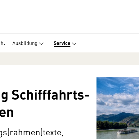
ht
Ausbildung
Service
g Schiff­fahrts­
en
ags(rahmen)texte,