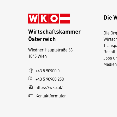
Die 
Wirtschaftskammer
Die Org
Österreich
Wirtsc
D
Transp
Wiedner Hauptstraße 63
i
Rechtl
1045 Wien
Jobs u
e
Medien
s
+43 5 90900 0
e
+43 5 90900 250
S
e
https://wko.at/
it
Kontaktformular
e
v
e