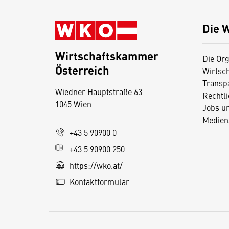
Die 
Wirtschaftskammer
Die Org
Österreich
Wirtsc
D
Transp
Wiedner Hauptstraße 63
i
Rechtl
1045 Wien
Jobs u
e
Medien
s
+43 5 90900 0
e
+43 5 90900 250
S
e
https://wko.at/
it
Kontaktformular
e
v
e