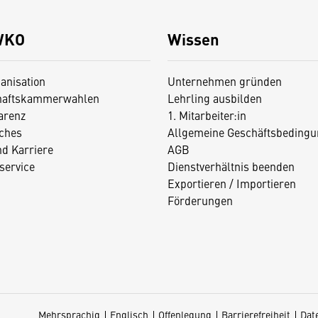
WKO
Wissen
anisation
Unternehmen gründen
haftskammerwahlen
Lehrling ausbilden
arenz
1. Mitarbeiter:in
iches
Allgemeine Geschäftsbedingu
nd Karriere
AGB
service
Dienstverhältnis beenden
Exportieren / Importieren
Förderungen
Mehrsprachig
Englisch
Offenlegung
Barrierefreiheit
Dat