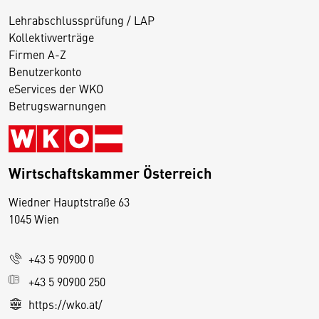
Lehrabschlussprüfung / LAP
Kollektivverträge
Firmen A-Z
Benutzerkonto
eServices der WKO
Betrugswarnungen
Wirtschaftskammer Österreich
Wiedner Hauptstraße 63
D
1045 Wien
i
e
+43 5 90900 0
s
e
+43 5 90900 250
S
https://wko.at/