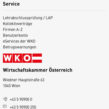
Service
Lehrabschlussprüfung / LAP
Kollektivverträge
Firmen A-Z
Benutzerkonto
eServices der WKO
Betrugswarnungen
Wirtschaftskammer Österreich
Wiedner Hauptstraße 63
D
1045 Wien
i
e
+43 5 90900 0
s
e
+43 5 90900 250