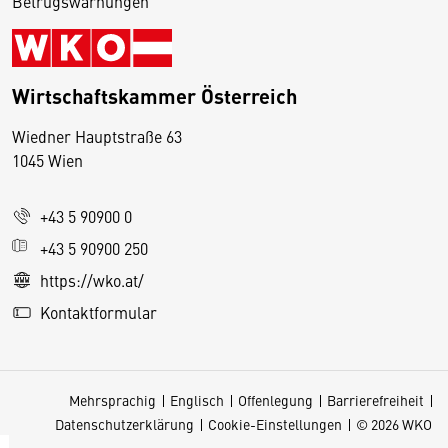
Betrugswarnungen
Wirtschaftskammer Österreich
Wiedner Hauptstraße 63
D
1045 Wien
i
e
+43 5 90900 0
s
e
+43 5 90900 250
S
https://wko.at/
e
Kontaktformular
it
e
v
Mehrsprachig
Englisch
Offenlegung
Barrierefreiheit
e
Datenschutzerklärung
Cookie-Einstellungen
© 2026 WKO
r