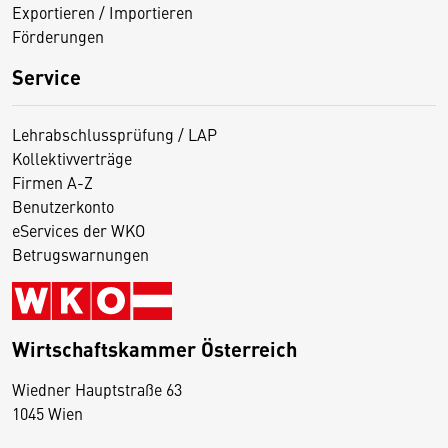
Exportieren / Importieren
Förderungen
Service
Lehrabschlussprüfung / LAP
Kollektivverträge
Firmen A-Z
Benutzerkonto
eServices der WKO
Betrugswarnungen
Wirtschaftskammer Österreich
Wiedner Hauptstraße 63
D
1045 Wien
i
e