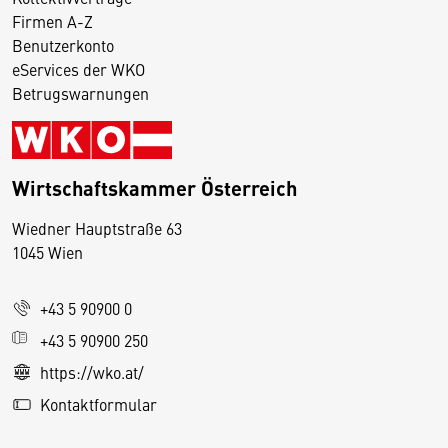
Firmen A-Z
Benutzerkonto
eServices der WKO
Betrugswarnungen
Wirtschaftskammer Österreich
Wiedner Hauptstraße 63
D
1045 Wien
i
e
+43 5 90900 0
s
e
+43 5 90900 250
S
https://wko.at/
e
Kontaktformular
it