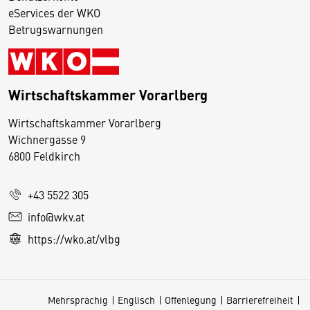
eServices der WKO
Betrugswarnungen
Wirtschaftskammer Vorarlberg
D
Wirtschaftskammer Vorarlberg
i
Wichnergasse 9
6800 Feldkirch
e
s
e
+43 5522 305
S
info@wkv.at
e
https://wko.at/vlbg
it
e
v
Mehrsprachig
Englisch
Offenlegung
Barrierefreiheit
e