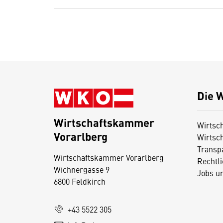
Die 
Wirtschaftskammer
Wirtsc
Vorarlberg
Wirtsc
D
Transp
i
Wirtschaftskammer Vorarlberg
Rechtl
Wichnergasse 9
e
Jobs u
6800 Feldkirch
s
e
+43 5522 305
S