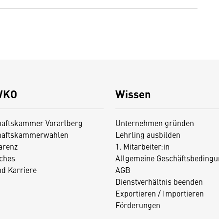
WKO
Wissen
haftskammer Vorarlberg
Unternehmen gründen
haftskammerwahlen
Lehrling ausbilden
arenz
1. Mitarbeiter:in
iches
Allgemeine Geschäftsbedingu
nd Karriere
AGB
Dienstverhältnis beenden
Exportieren / Importieren
Förderungen