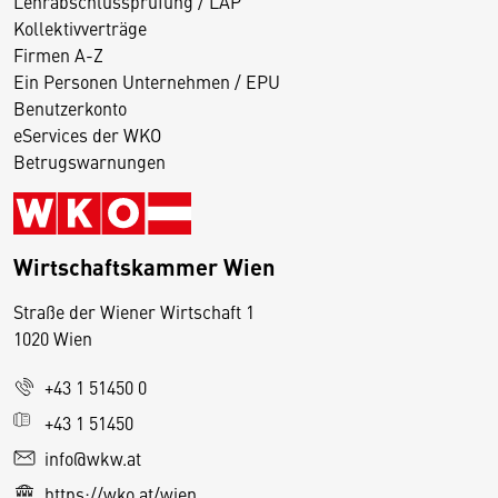
Lehrabschlussprüfung / LAP
Kollektivverträge
Firmen A-Z
Ein Personen Unternehmen / EPU
Benutzerkonto
eServices der WKO
Betrugswarnungen
Wirtschaftskammer Wien
Straße der Wiener Wirtschaft 1
1020 Wien
+43 1 51450 0
D
+43 1 51450
i
info@wkw.at
e
https://wko.at/wien