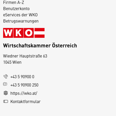
Firmen A-Z
Benutzerkonto
eServices der WKO
Betrugswarnungen
Wirtschaftskammer Österreich
Wiedner Hauptstraße 63
D
1045 Wien
i
e
+43 5 90900 0
s
e
+43 5 90900 250
S
https://wko.at/
e
Kontaktformular
it
e