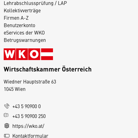
Lehrabschlussprüfung / LAP
Kollektivverträge
Firmen A-Z
Benutzerkonto
eServices der WKO
Betrugswarnungen
Wirtschaftskammer Österreich
Wiedner Hauptstraße 63
D
1045 Wien
i
e
+43 5 90900 0
s
e
+43 5 90900 250
S
https://wko.at/
e
Kontaktformular