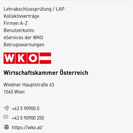
Lehrabschlussprüfung / LAP
Kollektivverträge
Firmen A-Z
Benutzerkonto
eServices der WKO
Betrugswarnungen
Wirtschaftskammer Österreich
Wiedner Hauptstraße 63
D
1045 Wien
i
e
+43 5 90900 0
s
e
+43 5 90900 250
S
https://wko.at/