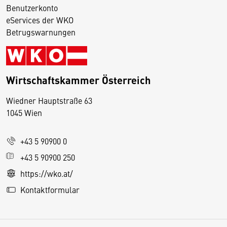
Benutzerkonto
eServices der WKO
Betrugswarnungen
Wirtschaftskammer Österreich
Wiedner Hauptstraße 63
D
1045 Wien
i
e
+43 5 90900 0
s
e
+43 5 90900 250
S
https://wko.at/
e
Kontaktformular
it
e
v