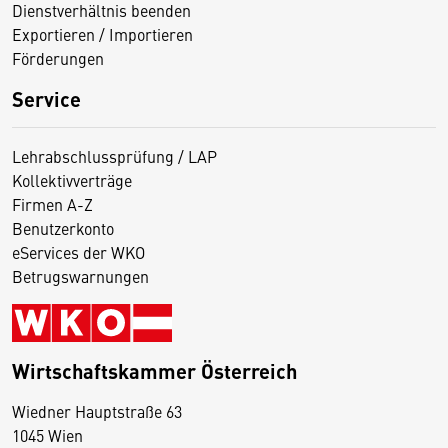
Dienstverhältnis beenden
Exportieren / Importieren
Förderungen
Service
Lehrabschlussprüfung / LAP
Kollektivverträge
Firmen A-Z
Benutzerkonto
eServices der WKO
Betrugswarnungen
Wirtschaftskammer Österreich
Wiedner Hauptstraße 63
D
1045 Wien
i