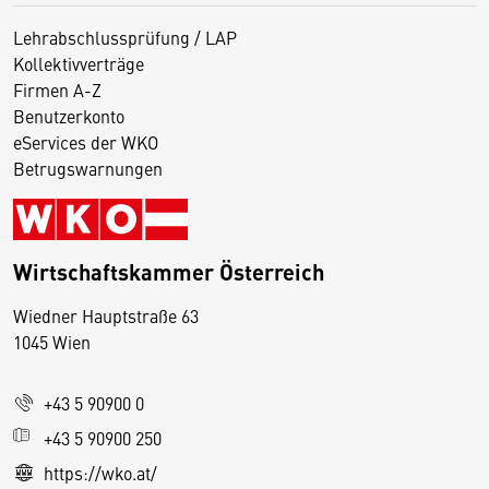
Lehrabschlussprüfung / LAP
Kollektivverträge
Firmen A-Z
Benutzerkonto
eServices der WKO
Betrugswarnungen
Wirtschaftskammer Österreich
Wiedner Hauptstraße 63
D
1045 Wien
i
e
+43 5 90900 0
s
e
+43 5 90900 250
S
https://wko.at/