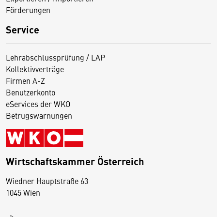
Förderungen
Service
Lehrabschlussprüfung / LAP
Kollektivverträge
Firmen A-Z
Benutzerkonto
eServices der WKO
Betrugswarnungen
Wirtschaftskammer Österreich
Wiedner Hauptstraße 63
D
1045 Wien
i
e