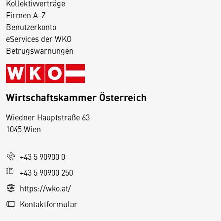
Kollektivverträge
Firmen A-Z
Benutzerkonto
eServices der WKO
Betrugswarnungen
Wirtschaftskammer Österreich
Wiedner Hauptstraße 63
D
1045 Wien
i
e
+43 5 90900 0
s
e
+43 5 90900 250
S
https://wko.at/
e
Kontaktformular
it