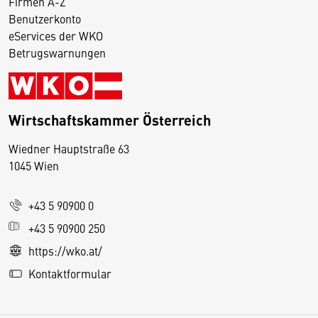
Firmen A-Z
Benutzerkonto
eServices der WKO
Betrugswarnungen
Wirtschaftskammer Österreich
Wiedner Hauptstraße 63
D
1045 Wien
i
e
+43 5 90900 0
s
e
+43 5 90900 250
S
https://wko.at/
e
Kontaktformular
it
e