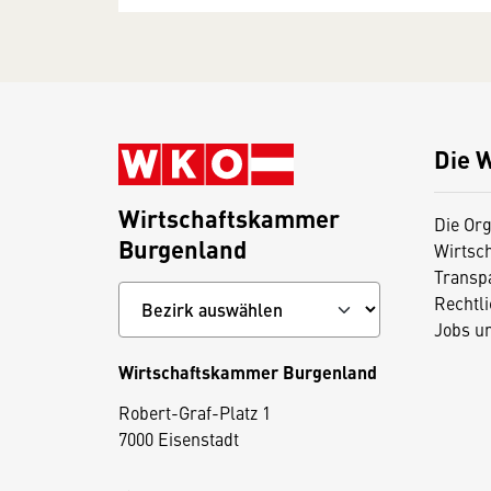
Die 
Wirtschaftskammer
Die Org
Burgenland
Wirtsc
Transp
Rechtl
Jobs u
Wirtschaftskammer Burgenland
D
Robert-Graf-Platz 1
i
7000 Eisenstadt
e
s