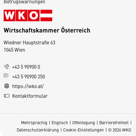
Betrugswarnungen
Wirtschaftskammer Österreich
Wiedner Hauptstraße 63
D
1045 Wien
i
e
+43 5 90900 0
s
e
+43 5 90900 250
S
https://wko.at/
e
Kontaktformular
it
e
v
Mehrsprachig
Englisch
Offenlegung
Barrierefreiheit
e
Datenschutzerklärung
Cookie-Einstellungen
© 2026 WKO
r