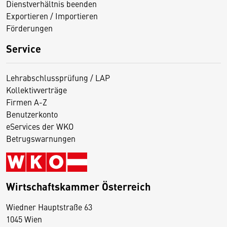
Dienstverhältnis beenden
Exportieren / Importieren
Förderungen
Service
Lehrabschlussprüfung / LAP
Kollektivverträge
Firmen A-Z
Benutzerkonto
eServices der WKO
Betrugswarnungen
Wirtschaftskammer Österreich
Wiedner Hauptstraße 63
D
1045 Wien
i