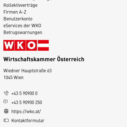
Kollektivverträge
Firmen A-Z
Benutzerkonto
eServices der WKO
Betrugswarnungen
Wirtschaftskammer Österreich
Wiedner Hauptstraße 63
D
1045 Wien
i
e
+43 5 90900 0
s
e
+43 5 90900 250
S
https://wko.at/
e
Kontaktformular
it