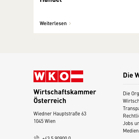
Weiterlesen
Die 
Wirtschaftskammer
Die Org
Österreich
Wirtsc
D
Transp
Wiedner Hauptstraße 63
i
Rechtl
1045 Wien
Jobs u
e
Medien
s
+43 5 90900 0