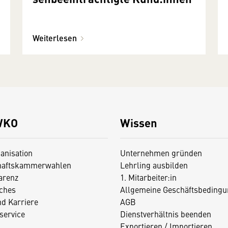
Weiterlesen
WKO
Wissen
anisation
Unternehmen gründen
haftskammerwahlen
Lehrling ausbilden
arenz
1. Mitarbeiter:in
iches
Allgemeine Geschäftsbedingu
nd Karriere
AGB
service
Dienstverhältnis beenden
Exportieren / Importieren