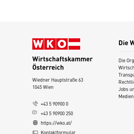
Die 
Wirtschaftskammer
Die Org
Österreich
Wirtsc
D
Transp
Wiedner Hauptstraße 63
i
Rechtl
1045 Wien
Jobs u
e
Medien
s
+43 5 90900 0
e
+43 5 90900 250
S
e
https://wko.at/
it
Kontaktformular