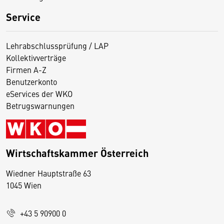
Service
Lehrabschlussprüfung / LAP
Kollektivverträge
Firmen A-Z
Benutzerkonto
eServices der WKO
Betrugswarnungen
Wirtschaftskammer Österreich
Wiedner Hauptstraße 63
D
1045 Wien
i
e
+43 5 90900 0
s