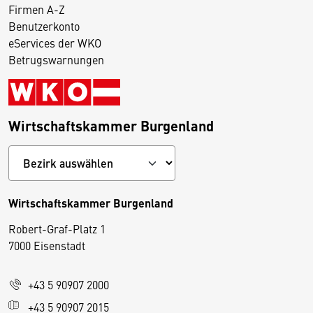
Firmen A-Z
Benutzerkonto
eServices der WKO
Betrugswarnungen
Wirtschaftskammer Burgenland
Wirtschaftskammer Burgenland
Robert-Graf-Platz 1
D
7000 Eisenstadt
i
e
+43 5 90907 2000
s
e
+43 5 90907 2015