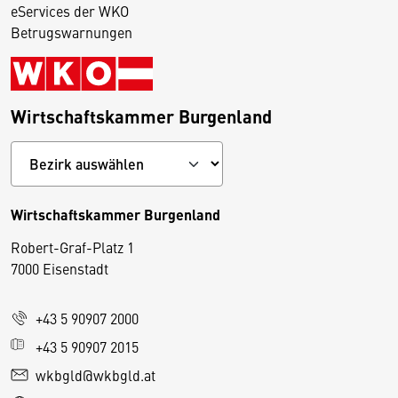
eServices der WKO
Betrugswarnungen
Wirtschaftskammer Burgenland
Wirtschaftskammer Burgenland
Robert-Graf-Platz 1
D
7000 Eisenstadt
i
e
+43 5 90907 2000
s
e
+43 5 90907 2015
S
wkbgld@wkbgld.at
e