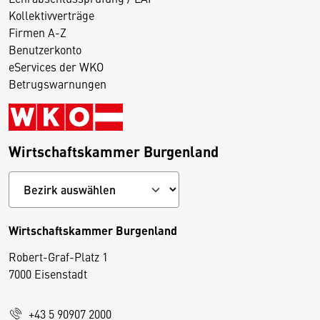
Kollektivverträge
Firmen A-Z
Benutzerkonto
eServices der WKO
Betrugswarnungen
Wirtschaftskammer Burgenland
Wirtschaftskammer Burgenland
Robert-Graf-Platz 1
D
7000 Eisenstadt
i
e
+43 5 90907 2000
s