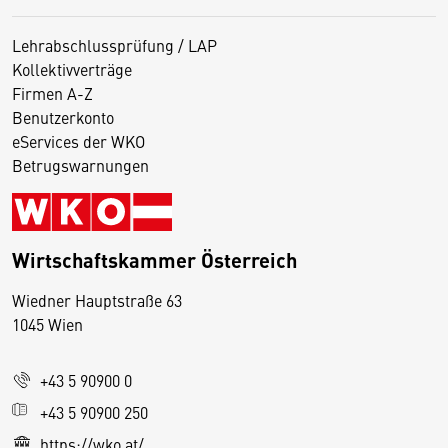
Lehrabschlussprüfung / LAP
Kollektivverträge
Firmen A-Z
Benutzerkonto
eServices der WKO
Betrugswarnungen
Wirtschaftskammer Österreich
Wiedner Hauptstraße 63
D
1045 Wien
i
e
+43 5 90900 0
s
e
+43 5 90900 250
S
https://wko.at/