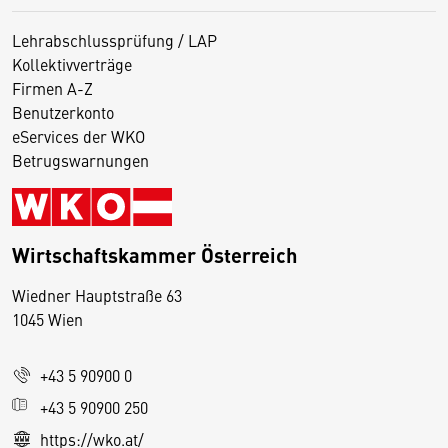
Lehrabschlussprüfung / LAP
Kollektivverträge
Firmen A-Z
Benutzerkonto
eServices der WKO
Betrugswarnungen
Wirtschaftskammer Österreich
Wiedner Hauptstraße 63
D
1045 Wien
i
e
+43 5 90900 0
s
e
+43 5 90900 250
S
https://wko.at/