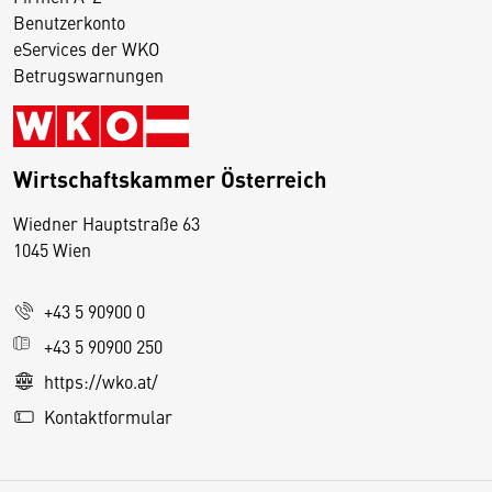
Benutzerkonto
eServices der WKO
Betrugswarnungen
Wirtschaftskammer Österreich
Wiedner Hauptstraße 63
D
1045 Wien
i
e
+43 5 90900 0
s
e
+43 5 90900 250
S
https://wko.at/
e
Kontaktformular
it
e