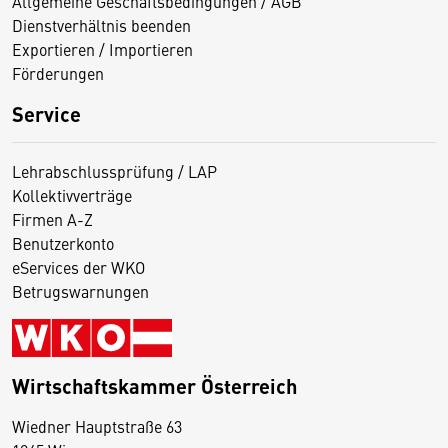
Allgemeine Geschäftsbedingungen / AGB
Dienstverhältnis beenden
Exportieren / Importieren
Förderungen
Service
Lehrabschlussprüfung / LAP
Kollektivverträge
Firmen A-Z
Benutzerkonto
eServices der WKO
Betrugswarnungen
Wirtschaftskammer Österreich
Wiedner Hauptstraße 63
D