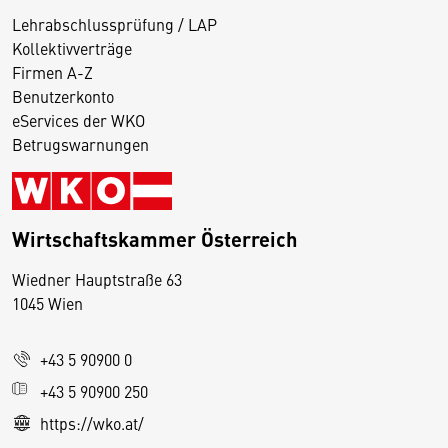
Lehrabschlussprüfung / LAP
Kollektivverträge
Firmen A-Z
Benutzerkonto
eServices der WKO
Betrugswarnungen
Wirtschaftskammer Österreich
Wiedner Hauptstraße 63
D
1045 Wien
i
e
+43 5 90900 0
s
e
+43 5 90900 250
S
https://wko.at/
e