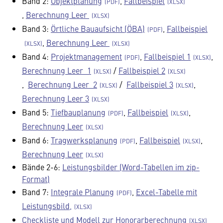
Band 2:
Objektplanung
,
Fallbeispiel
,
Berechnung Leer
Band 3:
Örtliche Bauaufsicht (ÖBA)
,
Fallbeispiel
,
Berechnung Leer
Band 4:
Projektmanagement
,
Fallbeispiel 1
,
Berechnung Leer 1
/
Fallbeispiel 2
,
Berechnung Leer 2
/
Fallbeispiel 3
,
Berechnung Leer 3
Band 5:
Tiefbauplanung
,
Fallbeispiel
,
Berechnung Leer
Band 6:
Tragwerksplanung
,
Fallbeispiel
,
Berechnung Leer
Bände 2-6:
Leistungsbilder (Word-Tabellen im zip-
Format)
Band 7:
Integrale Planung
,
Excel-Tabelle mit
Leistungsbild,
Checkliste und Modell zur Honorarberechnung