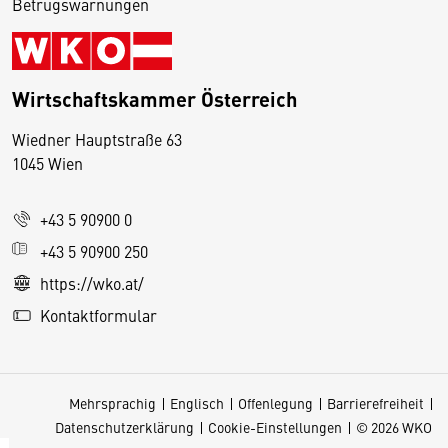
Betrugswarnungen
Wirtschaftskammer Österreich
Wiedner Hauptstraße 63
D
1045 Wien
i
e
+43 5 90900 0
s
e
+43 5 90900 250
S
https://wko.at/
e
Kontaktformular
it
e
v
Mehrsprachig
Englisch
Offenlegung
Barrierefreiheit
e
Datenschutzerklärung
Cookie-Einstellungen
© 2026 WKO
r