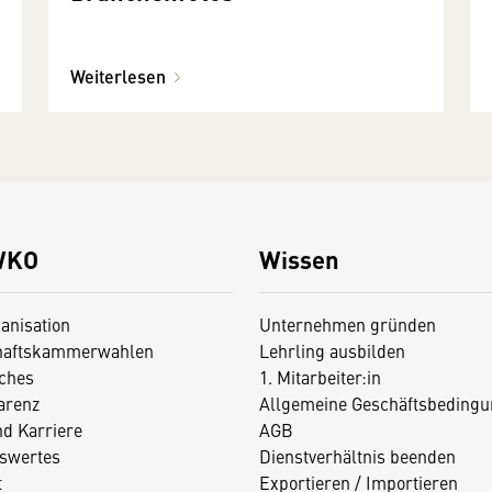
Weiterlesen
WKO
Wissen
anisation
Unternehmen gründen
haftskammerwahlen
Lehrling ausbilden
iches
1. Mitarbeiter:in
arenz
Allgemeine Geschäftsbedingu
nd Karriere
AGB
swertes
Dienstverhältnis beenden
t
Exportieren / Importieren