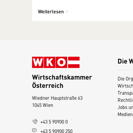
Weiterlesen
Die 
Wirtschaftskammer
Die Org
Österreich
Wirtsc
D
Transp
Wiedner Hauptstraße 63
i
Rechtl
1045 Wien
Jobs u
e
Medien
s
+43 5 90900 0
e
+43 5 90900 250
S