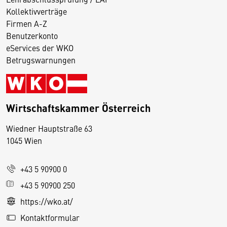
Kollektivverträge
Firmen A-Z
Benutzerkonto
eServices der WKO
Betrugswarnungen
Wirtschaftskammer Österreich
Wiedner Hauptstraße 63
D
1045 Wien
i
e
+43 5 90900 0
s
e
+43 5 90900 250
S
https://wko.at/
e
Kontaktformular
it