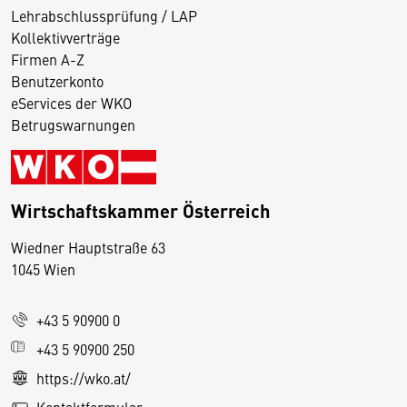
Lehrabschlussprüfung / LAP
Kollektivverträge
Firmen A-Z
Benutzerkonto
eServices der WKO
Betrugswarnungen
Wirtschaftskammer Österreich
Wiedner Hauptstraße 63
D
1045 Wien
i
e
+43 5 90900 0
s
e
+43 5 90900 250
S
https://wko.at/
e
Kontaktformular