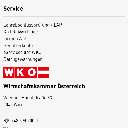
Service
Lehrabschlussprüfung / LAP
Kollektivverträge
Firmen A-Z
Benutzerkonto
eServices der WKO
Betrugswarnungen
Wirtschaftskammer Österreich
Wiedner Hauptstraße 63
D
1045 Wien
i
e
+43 5 90900 0
s