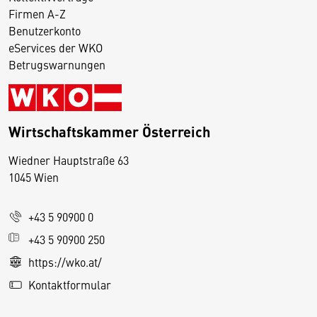
Firmen A-Z
Benutzerkonto
eServices der WKO
Betrugswarnungen
Wirtschaftskammer Österreich
Wiedner Hauptstraße 63
D
1045 Wien
i
e
+43 5 90900 0
s
e
+43 5 90900 250
S
https://wko.at/
e
Kontaktformular
it
e