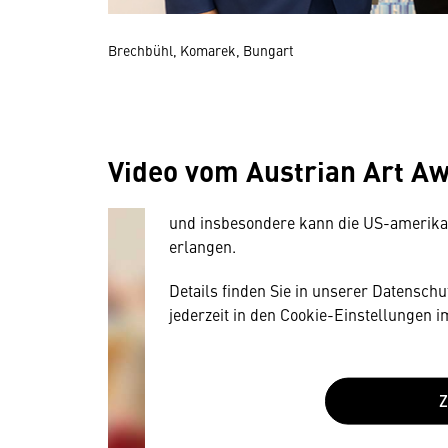
Brechbühl, Komarek, Bungart
Wir benötigen Ihre Zustim
Hier würden wir Ihnen gerne einen exte
allerdings Ihre Zustimmung, da Ihr Br
Video vom Austrian Art A
Geräten und Nutzerverhalten mitunter 
Diese Daten unterliegen keinem dem 
und insbesondere kann die US-amerika
erlangen.
Details finden Sie in unserer Datensch
jederzeit in den Cookie-Einstellungen 