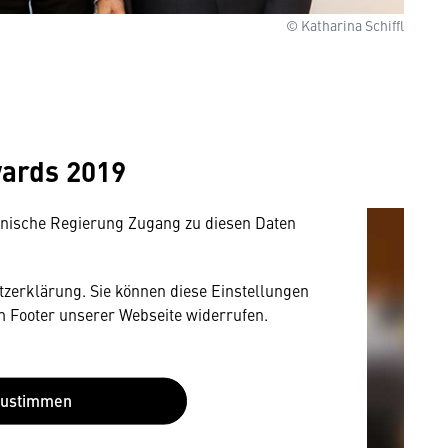
© Katharina Schiffl
mung
rnen Inhalt anzeigen. Dafür benötigen wir
owser personenbezogene technische Daten zu
wards 2019
mit US-amerikanischen Anbietern austauscht.
EU-Datenschutzrecht angemessenen Schutzniveau
nische Regierung Zugang zu diesen Daten
utzerklärung. Sie können diese Einstellungen
im Footer unserer Webseite widerrufen.
Zustimmen