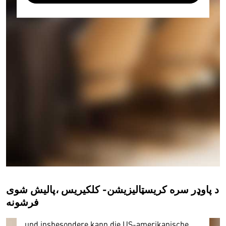
Wir benötigen Ihre Zustimmung
Hier würden wir Ihnen gerne einen externen
Inhalt anzeigen. Dafür benötigen wir allerdings
Ihre Zustimmung, da Ihr Browser
personenbezogene technische Daten zu Geräten
und Nutzerverhalten mitunter mit US-
د پاوډر سره کریسټالیزیشن- کلکیریس ،پالیش شوی
amerikanischen Anbietern austauscht.
فرشونه
Diese Daten unterliegen keinem dem EU-
Datenschutzrecht angemessenen Schutzniveau
und insbesondere kann die US-amerikanische