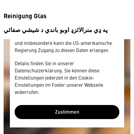
personenbezogene technische Daten zu Geräten
und Nutzerverhalten mitunter mit US-
Reinigung Glas
amerikanischen Anbietern austauscht.
په ډي منرالائزډ اوبو باندي د شيشي صفائي
Diese Daten unterliegen keinem dem EU-
Datenschutzrecht angemessenen Schutzniveau
und insbesondere kann die US-amerikanische
Regierung Zugang zu diesen Daten erlangen.
Details finden Sie in unserer
Datenschutzerklärung. Sie können diese
Einstellungen jederzeit in den Cookie-
Einstellungen im Footer unserer Webseite
widerrufen.
Zustimmen