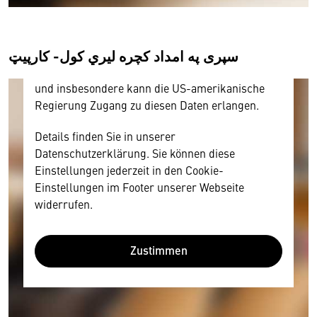
personenbezogene technische Daten zu Geräten
und Nutzerverhalten mitunter mit US-
amerikanischen Anbietern austauscht.
سپری په امداد کچره لیري کول- کارپیټ
Diese Daten unterliegen keinem dem EU-
Datenschutzrecht angemessenen Schutzniveau
und insbesondere kann die US-amerikanische
Regierung Zugang zu diesen Daten erlangen.
Details finden Sie in unserer
Datenschutzerklärung. Sie können diese
Einstellungen jederzeit in den Cookie-
Einstellungen im Footer unserer Webseite
widerrufen.
Zustimmen