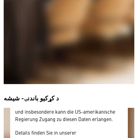
Wir benötigen Ihre Zustimmung
Hier würden wir Ihnen gerne einen externen
Inhalt anzeigen. Dafür benötigen wir allerdings
Ihre Zustimmung, da Ihr Browser
personenbezogene technische Daten zu Geräten
und Nutzerverhalten mitunter mit US-
amerikanischen Anbietern austauscht.
د کړکیو باندنۍ- شیشه
Diese Daten unterliegen keinem dem EU-
Datenschutzrecht angemessenen Schutzniveau
und insbesondere kann die US-amerikanische
Regierung Zugang zu diesen Daten erlangen.
Details finden Sie in unserer