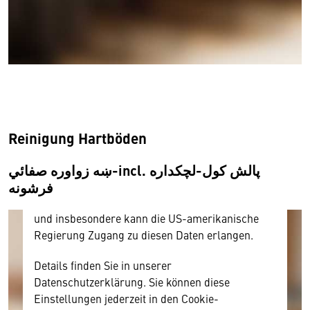
Wir benötigen Ihre Zustimmung
Hier würden wir Ihnen gerne einen externen
Inhalt anzeigen. Dafür benötigen wir allerdings
Ihre Zustimmung, da Ihr Browser
Reinigung Hartböden
personenbezogene technische Daten zu Geräten
und Nutzerverhalten mitunter mit US-
ښه زواوره صفائي-incl. پالش کول-لچکداره
amerikanischen Anbietern austauscht.
فرشونه
Diese Daten unterliegen keinem dem EU-
Datenschutzrecht angemessenen Schutzniveau
und insbesondere kann die US-amerikanische
Regierung Zugang zu diesen Daten erlangen.
Details finden Sie in unserer
Datenschutzerklärung. Sie können diese
Einstellungen jederzeit in den Cookie-