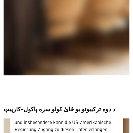
Wir benötigen Ihre Zustimmung
Hier würden wir Ihnen gerne einen externen
Inhalt anzeigen. Dafür benötigen wir allerdings
Ihre Zustimmung, da Ihr Browser
personenbezogene technische Daten zu Geräten
und Nutzerverhalten mitunter mit US-
amerikanischen Anbietern austauscht.
د دوه ترکیبونو يو ځائ کولو سره پاکول-کارپیټ
Diese Daten unterliegen keinem dem EU-
Datenschutzrecht angemessenen Schutzniveau
und insbesondere kann die US-amerikanische
Regierung Zugang zu diesen Daten erlangen.