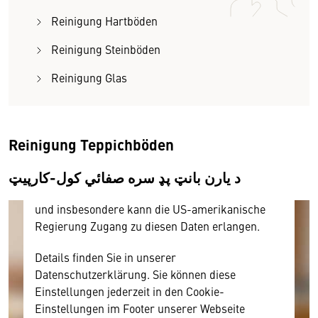
Reinigung Hartböden
Wir benötigen Ihre Zustimmung
Reinigung Steinböden
Hier würden wir Ihnen gerne einen externen
Reinigung Glas
Inhalt anzeigen. Dafür benötigen wir allerdings
Ihre Zustimmung, da Ihr Browser
personenbezogene technische Daten zu Geräten
und Nutzerverhalten mitunter mit US-
Reinigung Teppichböden
amerikanischen Anbietern austauscht.
د یارن بانټ پډ سره صفائي کول-کارپیټ
Diese Daten unterliegen keinem dem EU-
Datenschutzrecht angemessenen Schutzniveau
und insbesondere kann die US-amerikanische
Regierung Zugang zu diesen Daten erlangen.
Details finden Sie in unserer
Datenschutzerklärung. Sie können diese
Einstellungen jederzeit in den Cookie-
Einstellungen im Footer unserer Webseite