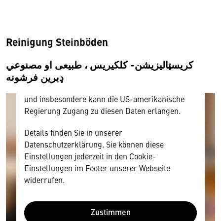
Hier würden wir Ihnen gerne einen externen
Inhalt anzeigen. Dafür benötigen wir allerdings
Ihre Zustimmung, da Ihr Browser
Reinigung Steinböden
personenbezogene technische Daten zu Geräten
und Nutzerverhalten mitunter mit US-
کریسټالیزیشن- کلکیریس ، طبیعی او مصنوعي
amerikanischen Anbietern austauscht.
ډبرین فرشونه
Diese Daten unterliegen keinem dem EU-
Datenschutzrecht angemessenen Schutzniveau
und insbesondere kann die US-amerikanische
Regierung Zugang zu diesen Daten erlangen.
Details finden Sie in unserer
Datenschutzerklärung. Sie können diese
Einstellungen jederzeit in den Cookie-
Einstellungen im Footer unserer Webseite
widerrufen.
Zustimmen