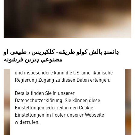
Wir benötigen Ihre Zustimmung
Hier würden wir Ihnen gerne einen externen
Inhalt anzeigen. Dafür benötigen wir allerdings
Ihre Zustimmung, da Ihr Browser
personenbezogene technische Daten zu Geräten
und Nutzerverhalten mitunter mit US-
ډائمنډ پالش کولو طریقه- کلکیریس ، طبیعی او
amerikanischen Anbietern austauscht.
مصنوعي ډبرین فرشونه
Diese Daten unterliegen keinem dem EU-
Datenschutzrecht angemessenen Schutzniveau
und insbesondere kann die US-amerikanische
Regierung Zugang zu diesen Daten erlangen.
Details finden Sie in unserer
Datenschutzerklärung. Sie können diese
Einstellungen jederzeit in den Cookie-
Einstellungen im Footer unserer Webseite
widerrufen.