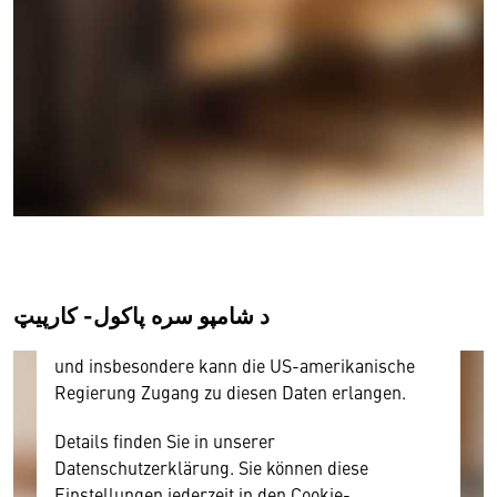
Wir benötigen Ihre Zustimmung
Hier würden wir Ihnen gerne einen externen
Inhalt anzeigen. Dafür benötigen wir allerdings
Ihre Zustimmung, da Ihr Browser
personenbezogene technische Daten zu Geräten
und Nutzerverhalten mitunter mit US-
amerikanischen Anbietern austauscht.
د شامپو سره پاکول- کارپیټ
Diese Daten unterliegen keinem dem EU-
Datenschutzrecht angemessenen Schutzniveau
und insbesondere kann die US-amerikanische
Regierung Zugang zu diesen Daten erlangen.
Details finden Sie in unserer
Datenschutzerklärung. Sie können diese
Einstellungen jederzeit in den Cookie-