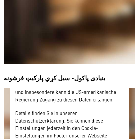
Wir benötigen Ihre Zustimmung
Hier würden wir Ihnen gerne einen externen
Inhalt anzeigen. Dafür benötigen wir allerdings
Ihre Zustimmung, da Ihr Browser
personenbezogene technische Daten zu Geräten
und Nutzerverhalten mitunter mit US-
amerikanischen Anbietern austauscht.
بنیادی پاکول- سيل کړي پارکيټ فرشونه
Diese Daten unterliegen keinem dem EU-
Datenschutzrecht angemessenen Schutzniveau
und insbesondere kann die US-amerikanische
Regierung Zugang zu diesen Daten erlangen.
Details finden Sie in unserer
Datenschutzerklärung. Sie können diese
Einstellungen jederzeit in den Cookie-
Einstellungen im Footer unserer Webseite