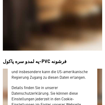
Wir benötigen Ihre Zustimmung
Hier würden wir Ihnen gerne einen externen
Inhalt anzeigen. Dafür benötigen wir allerdings
Ihre Zustimmung, da Ihr Browser
personenbezogene technische Daten zu Geräten
und Nutzerverhalten mitunter mit US-
amerikanischen Anbietern austauscht.
په لمدو سره پاکول-PVC فرشونه
Diese Daten unterliegen keinem dem EU-
Datenschutzrecht angemessenen Schutzniveau
und insbesondere kann die US-amerikanische
Regierung Zugang zu diesen Daten erlangen.
Details finden Sie in unserer
Datenschutzerklärung. Sie können diese
Einstellungen jederzeit in den Cookie-
Einstellungen im Footer unserer Webseite