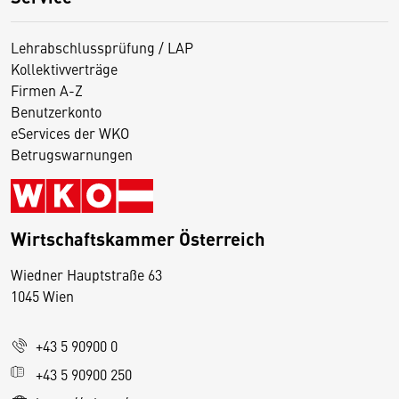
Lehrabschlussprüfung / LAP
Kollektivverträge
Firmen A-Z
Benutzerkonto
eServices der WKO
Betrugswarnungen
Wirtschaftskammer Österreich
Wiedner Hauptstraße 63
D
1045 Wien
i
e
+43 5 90900 0
s
e
+43 5 90900 250
S