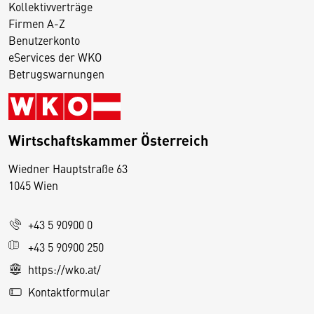
Kollektivverträge
Firmen A-Z
Benutzerkonto
eServices der WKO
Betrugswarnungen
Wirtschaftskammer Österreich
Wiedner Hauptstraße 63
D
1045 Wien
i
e
+43 5 90900 0
s
e
+43 5 90900 250
S
https://wko.at/
e
Kontaktformular
it