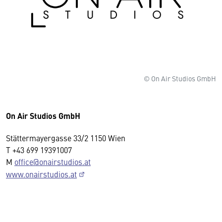
© On Air Studios GmbH
On Air Studios GmbH
Wir benötigen Ihre Zustimmung
Stättermayergasse 33/2 1150 Wien
Hier würden wir Ihnen gerne einen externen
T +43 699 19391007
Inhalt anzeigen. Dafür benötigen wir allerdings
M
office@onairstudios.at
Ihre Zustimmung, da Ihr Browser
www.onairstudios.at
personenbezogene technische Daten zu Geräten
und Nutzerverhalten mitunter mit US-
amerikanischen Anbietern austauscht.
Diese Daten unterliegen keinem dem EU-